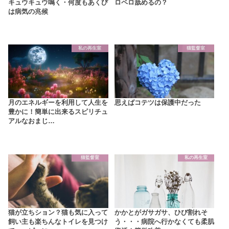
キュウキュウ鳴く・何度もあくび
ロペロ舐めるの？
は病気の兆候
私の再生室
猫監督室
月のエネルギーを利用して人生を
思えばコテツは保護中だった
豊かに！簡単に出来るスピリチュ
アルなおまじ…
猫監督室
私の再生室
猫が立ちション？猫も気に入って
かかとがガサガサ、ひび割れそ
飼い主も楽ちんなトイレを見つけ
う・・・病院へ行かなくても柔肌