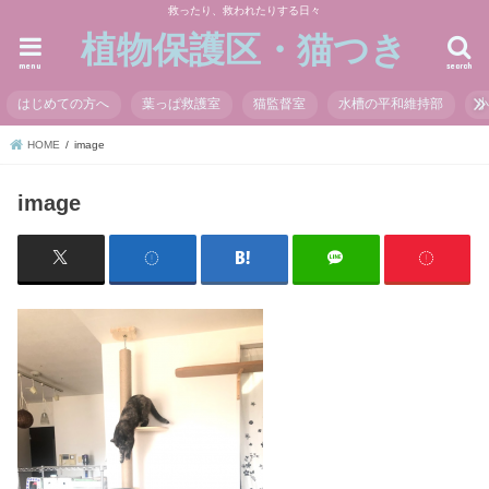
救ったり、救われたりする日々
植物保護区・猫つき
menu
search
はじめての方へ
葉っぱ救護室
猫監督室
水槽の平和維持部
HOME
image
image