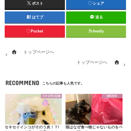
ポスト
シェア
はてブ
送る
Pocket
feedly
トップページへ
トップページへ
RECOMMEND
こちらの記事も人気です。
小さな羽の記録
猫監督室
セキセイインコがそのう炎！？/
猫はなぜ食べ物じゃないものをペ