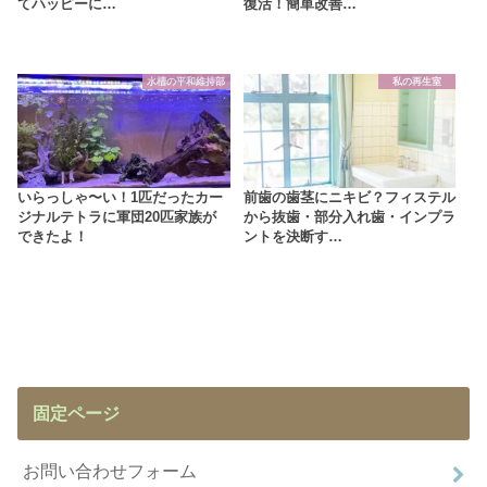
てハッピーに…
復活！簡単改善…
水槽の平和維持部
私の再生室
いらっしゃ〜い！1匹だったカー
前歯の歯茎にニキビ？フィステル
ジナルテトラに軍団20匹家族が
から抜歯・部分入れ歯・インプラ
できたよ！
ントを決断す…
固定ページ
お問い合わせフォーム