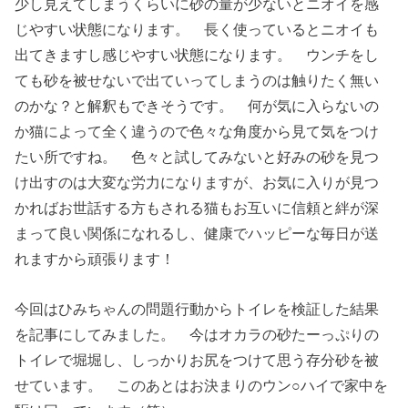
少し見えてしまうくらいに砂の量が少ないとニオイを感
じやすい状態になります。 長く使っているとニオイも
出てきますし感じやすい状態になります。 ウンチをし
ても砂を被せないで出ていってしまうのは触りたく無い
のかな？と解釈もできそうです。 何が気に入らないの
か猫によって全く違うので色々な角度から見て気をつけ
たい所ですね。 色々と試してみないと好みの砂を見つ
け出すのは大変な労力になりますが、お気に入りが見つ
かればお世話する方もされる猫もお互いに信頼と絆が深
まって良い関係になれるし、健康でハッピーな毎日が送
れますから頑張ります！
今回はひみちゃんの問題行動からトイレを検証した結果
を記事にしてみました。 今はオカラの砂たーっぷりの
トイレで堀堀し、しっかりお尻をつけて思う存分砂を被
せています。 このあとはお決まりのウン○ハイで家中を