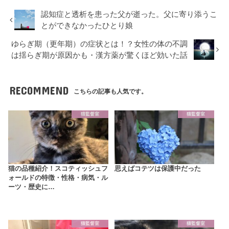
認知症と透析を患った父が逝った。父に寄り添うこ
とができなかったひとり娘
ゆらぎ期（更年期）の症状とは！？女性の体の不調
は揺らぎ期が原因かも・漢方薬が驚くほど効いた話
RECOMMEND
こちらの記事も人気です。
猫監督室
猫監督室
猫の品種紹介！スコティッシュフ
思えばコテツは保護中だった
ォールドの特徴・性格・病気・ル
ーツ・歴史に…
猫監督室
猫監督室