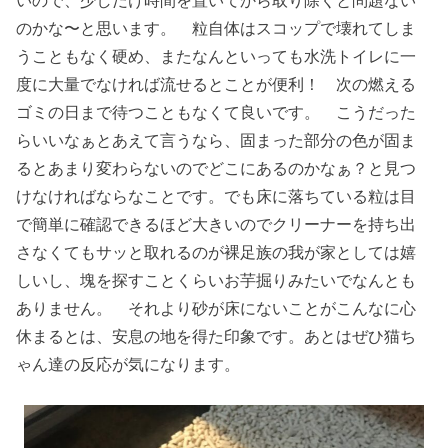
いので、少しだけ時間を置いてから取り除くと問題ない
のかな〜と思います。 粒自体はスコップで壊れてしま
うこともなく硬め、またなんといっても水洗トイレに一
度に大量でなければ流せるとことが便利！ 次の燃える
ゴミの日まで待つこともなくて良いです。 こうだった
らいいなぁとあえて言うなら、固まった部分の色が固ま
るとあまり変わらないのでどこにあるのかなぁ？と見つ
けなければならなことです。でも床に落ちている粒は目
で簡単に確認できるほど大きいのでクリーナーを持ち出
さなくてもサッと取れるのが裸足族の我が家としては嬉
しいし、塊を探すことくらいお芋掘りみたいでなんとも
ありません。 それより砂が床にないことがこんなに心
休まるとは、安息の地を得た印象です。あとはぜひ猫ち
ゃん達の反応が気になります。