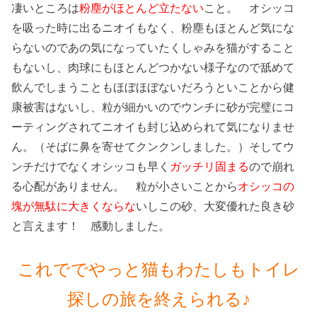
凄いところは
粉塵がほとんど立たない
こと。 オシッコ
を吸った時に出るニオイもなく、粉塵もほとんど気にな
らないのであの気になっていたくしゃみを猫がすること
もないし、肉球にもほとんどつかない様子なので舐めて
飲んでしまうこともほぼほぼないだろうといことから健
康被害はないし、粒が細かいのでウンチに砂が完璧にコ
ーティングされてニオイも封じ込められて気になりませ
ん。（そばに鼻を寄せてクンクンしました。）そしてウ
ンチだけでなくオシッコも早く
ガッチリ固まる
ので崩れ
る心配がありません。 粒が小さいことから
オシッコの
塊が無駄に大きくならな
いしこの砂、大変優れた良き砂
と言えます！ 感動しました。
これででやっと猫もわたしもトイレ
探しの旅を終えられる♪