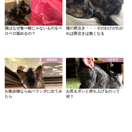
猫はなぜ食べ物じゃないものをペ
猫の夜泣き・・・そのわけがわか
ロペロ舐めるの？
れば夜泣きは無くなる
猫監督室
猫監督室
お散歩猫ならぬベランダに出てみ
お尻をポンと持ち上げるのって
たら
何？