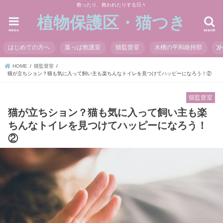
救ったり、救われたりする日々
植物保護区・猫つき
menu
search
はじめての方へ
葉っぱ救護室
猫監督室
水槽の平和維持部
HOME
猫監督室
猫が立ちション？猫も気に入って飼い主も楽ちんなトイレを見つけてハッピーになろう！②
猫監督室
猫が立ちション？猫も気に入って飼い主も楽
ちんなトイレを見つけてハッピーになろう！
②