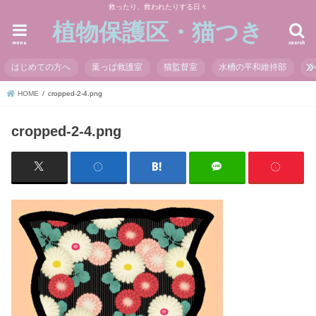
救ったり、救われたりする日々
植物保護区・猫つき
menu
search
はじめての方へ
葉っぱ救護室
猫監督室
水槽の平和維持部
HOME
cropped-2-4.png
cropped-2-4.png