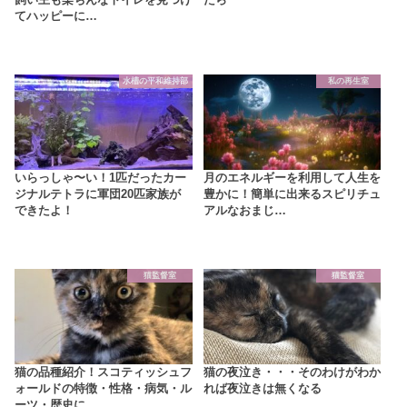
てハッピーに…
水槽の平和維持部
私の再生室
いらっしゃ〜い！1匹だったカー
月のエネルギーを利用して人生を
ジナルテトラに軍団20匹家族が
豊かに！簡単に出来るスピリチュ
できたよ！
アルなおまじ…
猫監督室
猫監督室
猫の品種紹介！スコティッシュフ
猫の夜泣き・・・そのわけがわか
ォールドの特徴・性格・病気・ル
れば夜泣きは無くなる
ーツ・歴史に…