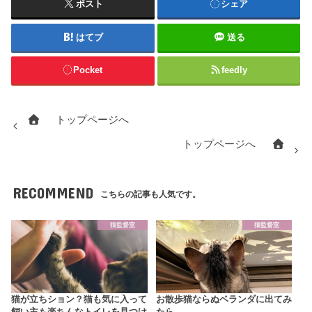
ポスト
シェア
はてブ
送る
Pocket
feedly
トップページへ
トップページへ
RECOMMEND
こちらの記事も人気です。
猫監督室
猫監督室
猫が立ちション？猫も気に入って
お散歩猫ならぬベランダに出てみ
飼い主も楽ちんなトイレを見つけ
たら