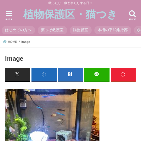
救ったり、救われたりする日々
植物保護区・猫つき
menu
search
はじめての方へ
葉っぱ救護室
猫監督室
水槽の平和維持部
HOME
image
image