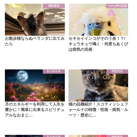
猫監督室
小さな羽の記録
お散歩猫ならぬベランダに出てみ
セキセイインコがそのう炎！？/
たら
キュウキュウ鳴く・何度もあくび
は病気の兆候
私の再生室
猫監督室
月のエネルギーを利用して人生を
猫の品種紹介！スコティッシュフ
豊かに！簡単に出来るスピリチュ
ォールドの特徴・性格・病気・ル
アルなおまじ…
ーツ・歴史に…
私の再生室
猫監督室