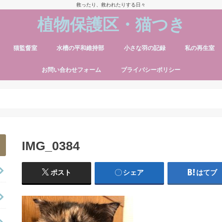
救ったり、救われたりする日々
植物保護区・猫つき
猫監督室
水槽の平和維持部
小さな羽の記録
私の再生室
お問い合わせフォーム
プライバシーポリシー
IMG_0384
ポスト
シェア
はてブ