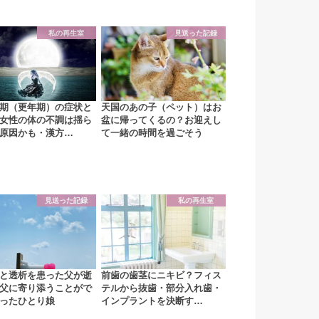
私の再生室
見送った記録
期（更年期）の症状と
天国のあの子（ペット）はお
女性の体の不調は揺ら
盆に帰ってくるの？お迎えし
原因かも・漢方…
て一緒の時間を過ごそう
見送った記録
私の再生室
と透析を患った父が逝
前歯の歯茎にニキビ？フィス
父に寄り添うことがで
テルから抜歯・部分入れ歯・
ったひとり娘
インプラントを決断す…