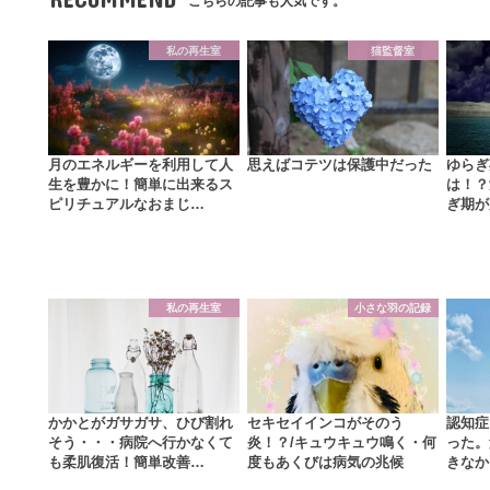
こちらの記事も人気です。
私の再生室
猫監督室
月のエネルギーを利用して人
思えばコテツは保護中だった
ゆらぎ
生を豊かに！簡単に出来るス
は！？
ピリチュアルなおまじ…
ぎ期が
私の再生室
小さな羽の記録
かかとがガサガサ、ひび割れ
セキセイインコがそのう
認知症
そう・・・病院へ行かなくて
炎！？/キュウキュウ鳴く・何
った。
も柔肌復活！簡単改善…
度もあくびは病気の兆候
きなか